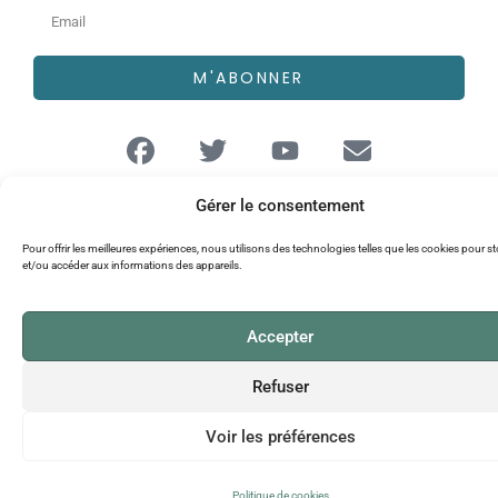
M'ABONNER
Gérer le consentement
© 2026 AFFEP TOUS DROITS RÉSERVÉS I
CGU
I
POLITIQUE DE
Pour offrir les meilleures expériences, nous utilisons des technologies telles que les cookies pour s
CONFIDENTIALITÉ
et/ou accéder aux informations des appareils.
Accepter
Refuser
Voir les préférences
Politique de cookies