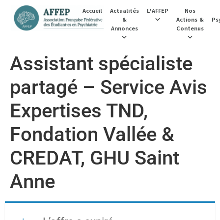
Accueil
Actualités
L'AFFEP
Nos
&
Actions &
Psy
Annonces
Contenus
Assistant spécialiste
partagé – Service Avis
Expertises TND,
Fondation Vallée &
CREDAT, GHU Saint
Anne