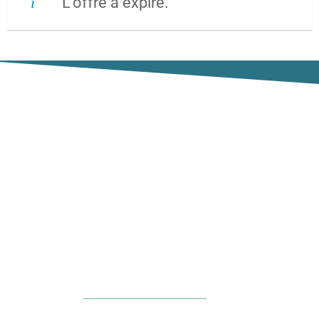
L’offre a expiré.
Association Française Fédérative
des Étudiants en Psychiatrie