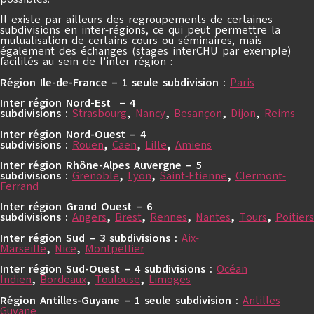
Il existe par ailleurs des regroupements de certaines
subdivisions en inter-régions, ce qui peut permettre la
mutualisation de certains cours ou séminaires, mais
également des échanges (stages interCHU par exemple)
facilités au sein de l’inter région :
Région Ile-de-France – 1 seule subdivision :
Paris
Inter région Nord-Est – 4
subdivisions :
Strasbourg
,
Nancy
,
Besançon
,
Dijon
,
Reims
Inter région Nord-Ouest – 4
subdivisions :
Rouen
,
Caen
,
Lille
,
Amiens
Inter région Rhône-Alpes Auvergne – 5
subdivisions :
Grenoble
,
Lyon
,
Saint-Etienne
,
Clermont-
Ferrand
Inter région Grand Ouest – 6
subdivisions :
Angers
,
Brest
,
Rennes
,
Nantes
,
Tours
,
Poitiers
Inter région Sud – 3 subdivisions :
Aix-
Marseille
,
Nice
,
Montpellier
Inter région Sud-Ouest – 4 subdivisions :
Océan
Indien
,
Bordeaux
,
Toulouse
,
Limoges
Région Antilles-Guyane – 1 seule subdivision :
Antilles
Guyane