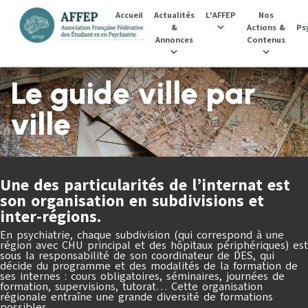
Accueil
Actualités
L'AFFEP
Nos
&
Actions &
Psy
Annonces
Contenus
Le guide ville par
ville
Une des particularités de l’internat est
son organisation en subdivisions et
inter-régions.
En psychiatrie, chaque subdivision (qui correspond à une
région avec CHU principal et des hôpitaux périphériques) est
sous la responsabilité de son coordinateur de DES, qui
décide du programme et des modalités de la formation de
ses internes : cours obligatoires, séminaires, journées de
formation, supervisions, tutorat… Cette organisation
régionale entraîne une grande diversité de formations
possibles.