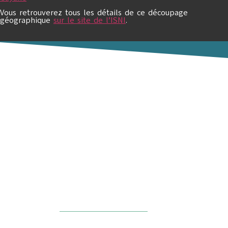
Vous retrouverez tous les détails de ce découpage
géographique
sur le site de l’ISNI
.
Association Française Fédérative
des Étudiants en Psychiatrie