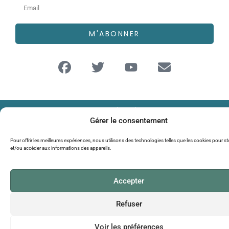
M'ABONNER
© 2026 AFFEP TOUS DROITS RÉSERVÉS I
CGU
I
POLITIQUE DE
CONFIDENTIALITÉ
Gérer le consentement
Pour offrir les meilleures expériences, nous utilisons des technologies telles que les cookies pour s
et/ou accéder aux informations des appareils.
Accepter
Refuser
Voir les préférences