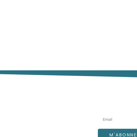
formations essentielles
rne
vigation
Newsletter
L’AFFEP
Annonces de postes
M'ABONNE