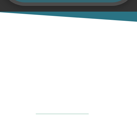
Association Française Fédérative
des Étudiants en Psychiatrie