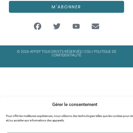
M'ABONNER
© 2026 AFFEP TOUS DROITS RÉSERVÉS I
CGU
I
POLITIQUE DE
CONFIDENTIALITÉ
Gérer le consentement
Pour offrir les meilleures expériences, nous utilisons des technologies telles que les cookies pour s
et/ou accéder aux informations des appareils.