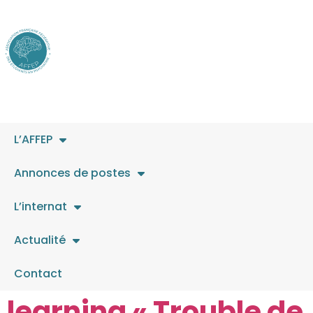
L’AFFEP
Annonces de postes
Catégorie :
Internat &
L’internat
formation
Actualité
Nouveau DU en e-
Contact
learning « Trouble de