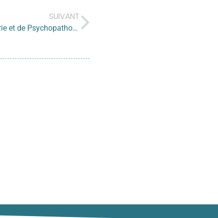
SUIVANT
PEA : SFPEADA Congrès Français de Psychiatrie et de Psychopathologie de l’Enfant et de l’Adolescent à Nancy les 01-03/06/2022
 à votre