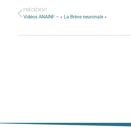
PRÉCÉDENT
Vidéos ANAINF – « La Brève neuronale »
1. Diffuser les in
formation d’inte