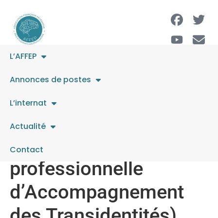
L’AFFEP
PSYCHIATRE ETP 50%
Annonces de postes
au sein de l’équipe
L’internat
EPPAT (Equipe
Actualité
Pédiatrique Pluri-
Contact
professionnelle
d’Accompagnement
des Transidentités).