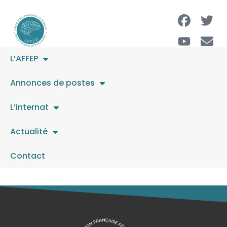
L’AFFEP
Recrute psychiatre
Annonces de postes
HDJ privé Lyon
L’internat
Actualité
L’offre a expiré.
Contact