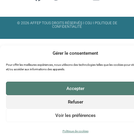
© 2026 AFFEP TOUS DROITS RÉSERVÉS I
CGU
I
POLITIQUE DE
CONFIDENTIALITÉ
Gérer le consentement
Pour offrir les meilleures expériences, nous utilisons des technologies telles que les cookies pour s
et/ou accéder aux informations des appareils.
Accepter
Refuser
Voir les préférences
Politique de cookies