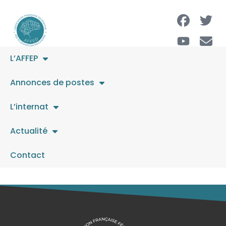
L’AFFEP
3 Médecins adjoint·e·s
Annonces de postes
60-100%
L’internat
Actualité
L’offre a expiré.
Contact