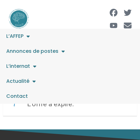
L’AFFEP
Médecin-chef·fe de
Annonces de postes
service ambulatoire
L’internat
adulte 80-100%
Actualité
Contact
L’offre a expiré.