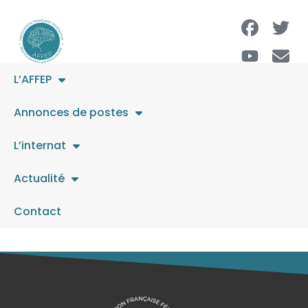
L’AFFEP
Pédopsychiatre – 59
Annonces de postes
I07 (CMP Wattrelos)
L’internat
Actualité
L’offre a expiré.
Contact