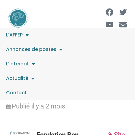
L’AFFEP
MEDECIN
Annonces de postes
ADDICTOLOGUE H/F
L’internat
Actualité
Temps Plein
Contact
Cherbourg-en-Cotentin (50)
Publié il y a 2 mois
Fondation Bon
Site