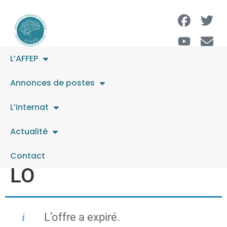
L’AFFEP
MEDECIN
Annonces de postes
PSYCHIATRE H/F –
L’internat
Filière urgences
Actualité
psychiatriques – ST
Contact
LO
L’offre a expiré.