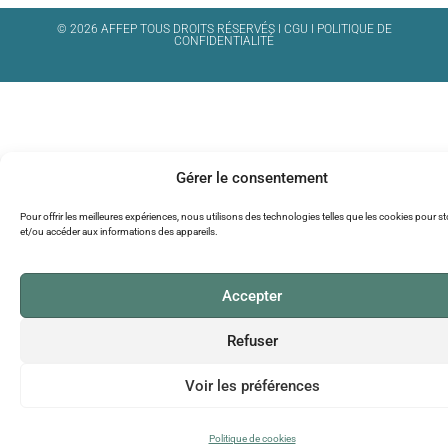
© 2026 AFFEP TOUS DROITS RÉSERVÉS I
CGU
I
POLITIQUE DE
CONFIDENTIALITÉ
Gérer le consentement
Pour offrir les meilleures expériences, nous utilisons des technologies telles que les cookies pour s
et/ou accéder aux informations des appareils.
Accepter
Refuser
Voir les préférences
Politique de cookies