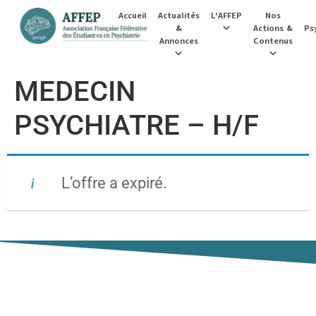
Accueil
Actualités
L'AFFEP
Nos
&
Actions &
Psy
Annonces
Contenus
MEDECIN
PSYCHIATRE – H/F
L’offre a expiré.