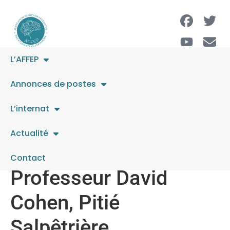
L’AFFEP
poste d’assistant,
Annonces de postes
service hospitalo-
L’internat
universitaire de
Actualité
pédopsychiatrie du
Contact
Professeur David
Cohen, Pitié
Salpêtrière