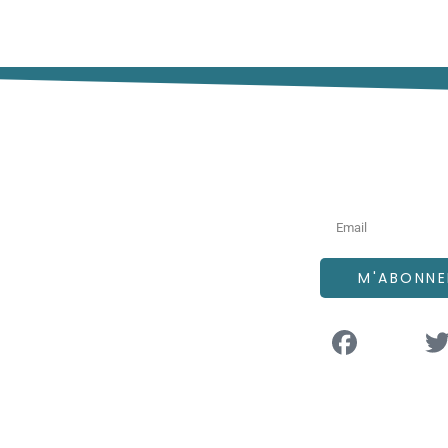
vigation
Newsletter
L’AFFEP
Annonces de postes
M'ABONNE
L’internat
Actualité
Contact