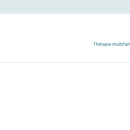
Thérapie multifam
formations essentielles
rne