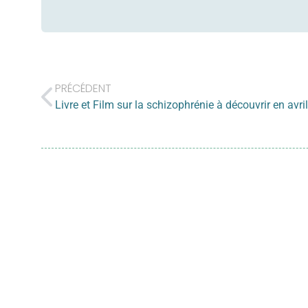
PRÉCÉDENT
Livre et Film sur la schizophrénie à découvrir en avril
1. Diffuser les in
formation d’inte