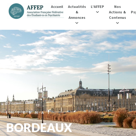
Accueil
Actualités
L'AFFEP
Nos
&
Actions &
Psy
Annonces
Contenus
INTERNAT
BORDEAUX