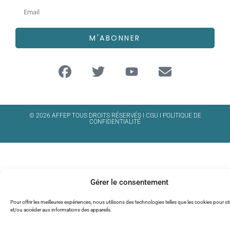
M'ABONNER
© 2026 AFFEP TOUS DROITS RÉSERVÉS I
CGU
I
POLITIQUE DE
CONFIDENTIALITÉ
Gérer le consentement
Pour offrir les meilleures expériences, nous utilisons des technologies telles que les cookies pour s
et/ou accéder aux informations des appareils.