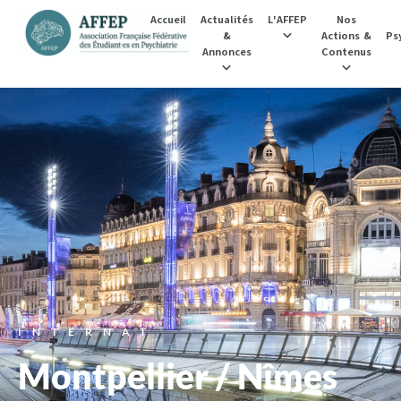
Accueil
Actualités
L'AFFEP
Nos
&
Actions &
Psy
Annonces
Contenus
INTERNAT
Montpellier / Nîmes