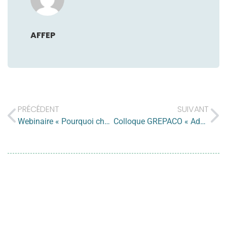
AFFEP
PRÉCÉDENT
SUIVANT
Webinaire « Pourquoi choisir la PPA ? » – 24.03.2021
Colloque GREPACO « Addictions » – 31.05 et 01.06.2021
1. Diffuser les
informations